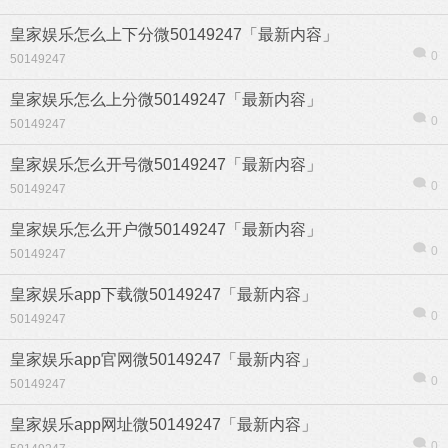
皇家娱乐怎么上下分微50149247「最新内容」
0
50149247
皇家娱乐怎么上分微50149247「最新内容」
0
50149247
皇家娱乐怎么开号微50149247「最新内容」
0
50149247
皇家娱乐怎么开户微50149247「最新内容」
0
50149247
皇家娱乐app下载微50149247「最新内容」
0
50149247
皇家娱乐app官网微50149247「最新内容」
0
50149247
皇家娱乐app网址微50149247「最新内容」
0