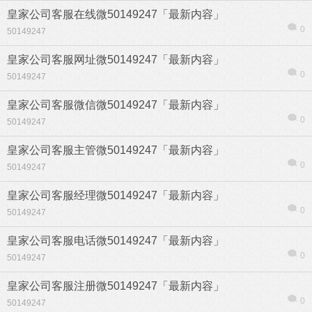
皇家公司客服在线微50149247「最新内容」
0
50149247
皇家公司客服网址微50149247「最新内容」
0
50149247
皇家公司客服微信微50149247「最新内容」
0
50149247
皇家公司客服主管微50149247「最新内容」
0
50149247
皇家公司客服经理微50149247「最新内容」
0
50149247
皇家公司客服电话微50149247「最新内容」
0
50149247
皇家公司客服注册微50149247「最新内容」
0
50149247