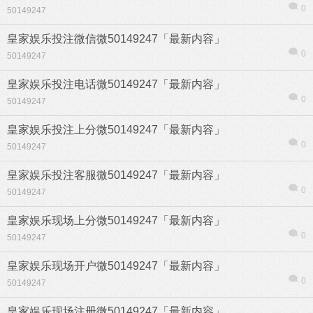
0
50149247
皇家娱乐投注微信微50149247「最新内容」
0
50149247
皇家娱乐投注电话微50149247「最新内容」
0
50149247
皇家娱乐投注上分微50149247「最新内容」
0
50149247
皇家娱乐投注客服微50149247「最新内容」
0
50149247
皇家娱乐现场上分微50149247「最新内容」
信息
列表
0
50149247
皇家娱乐现场开户微50149247「最新内容」
0
50149247
皇家娱乐现场注册微50149247「最新内容」