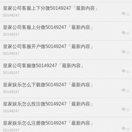
皇家公司客服上下分微50149247「最新内容」
0
50149247
皇家公司客服上分微50149247「最新内容」
0
50149247
热帖
用户
版块
搜索
皇家公司客服开户微50149247「最新内容」
0
50149247
皇家公司客服微50149247「最新内容」
0
50149247
皇家娱乐怎么下载微50149247「最新内容」
0
50149247
皇家娱乐怎么投注微50149247「最新内容」
0
50149247
皇家娱乐怎么注册微50149247「最新内容」
0
50149247